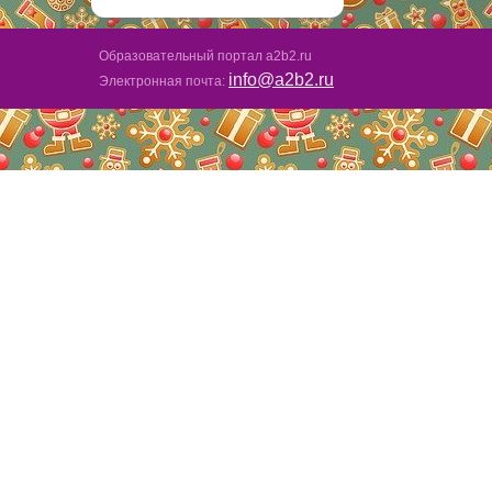
Образовательный портал a2b2.ru
info@a2b2.ru
Электронная почта: